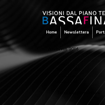
Home
Newslettera
Port
Archivio 2016
BF_n_75.pdf
BF_n_76.pdf
BF_n_77.pdf
BF_n_78.pdf
Torna alla Newslettera